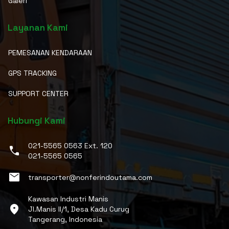
Galeri
Layanan Kami
PEMESANAN KENDARAAN
GPS TRACKING
SUPPORT CENTER
Hubungi Kami
021-5565 0563 Ext. 120
phone
021-5565 0565
email
transporter@nonferindoutama.com
Kawasan Industri Manis
location_on
Jl.Manis II/1, Desa Kadu Curug
Tangerang, Indonesia