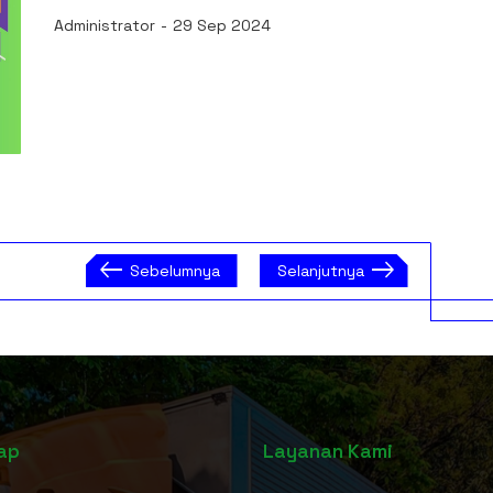
Administrator
-
29 Sep 2024
west
east
Sebelumnya
Selanjutnya
ap
Layanan Kami