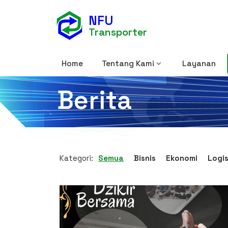
NFU
Transporter
keyboard_arrow_down
Home
Tentang Kami
Layanan
Berita
Kategori:
Semua
Bisnis
Ekonomi
Logis