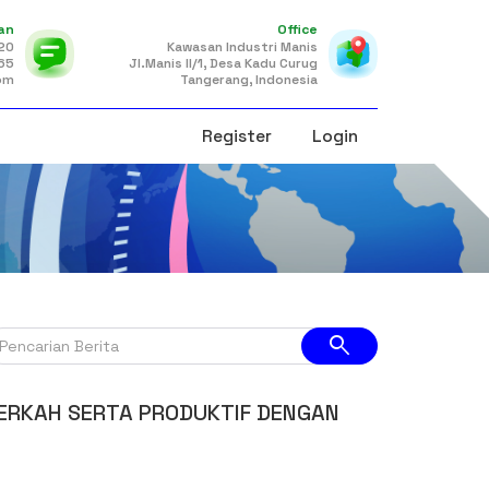
an
Office
120
Kawasan Industri Manis
65
Jl.Manis II/1, Desa Kadu Curug
om
Tangerang, Indonesia
Register
Login
search
ERKAH SERTA PRODUKTIF DENGAN