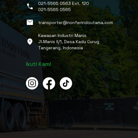
021-5565 0563 Ext. 120
phone
021-5565 0565
email
transporter@nonferindoutama.com
Kawasan Industri Manis
location_on
Jl.Manis II/1, Desa Kadu Curug
Tangerang, Indonesia
Ikuti Kami