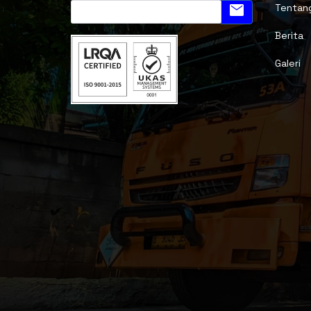
email
Tentan
Berita
Galeri