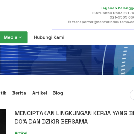
Layanan Pelangg
T
:021-5565 0563 Ext. 
021-5565 05
E
: transporter@nonferindoutama.c
keyboard_arrow_down
Media
Hubungi Kami
tik
Berita
Artikel
Blog
MENCIPTAKAN LINGKUNGAN KERJA YANG B
DO'A DAN DZIKIR BERSAMA
Artikel